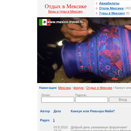
Авиабилеты
Отдых в Мексике
Отели Мексики
(491
Визы и туры в Мексику
Туры в Мексику
(6)
Навигация
:
Мексика
/
форум
/
Отдых в Мексике
/ Канкун ил
Логин:
Пароль:
Автор
Дата
Канкун или Ривьера Майя?
Pages
:
1
03.8.2010
Добрый день уважаемые форумчане!
18:24
Собираемся в медовый месяц в Мексик