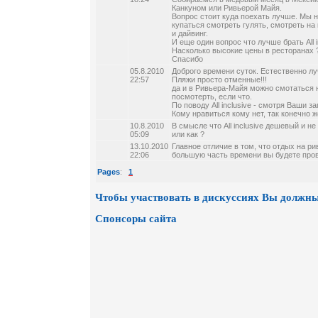
Канкуном или Ривьерой Майя.
Вопрос стоит куда поехать лучше. Мы 
купаться смотреть гулять, смотреть на
и дайвинг.
И еще один вопрос что лучше брать All i
Насколько высокие цены в ресторанах 
Спасибо
05.8.2010
Доброго времени суток. Естественно лу
22:57
Пляжи просто отменные!!!
да и в Ривьера-Майя можно смотаться н
посмотерть, если что.
По поводу All inclusive - смотря Ваши за
Кому нравиться кому нет, так конечно 
10.8.2010
В смысле что All inclusive дешевый и н
05:09
или как ?
13.10.2010
Главное отличие в том, что отдых на ри
22:06
большую часть времени вы будете пров
Pages
:
1
Чтобы участвовать в дискуссиях Вы должны
Спонсоры сайта