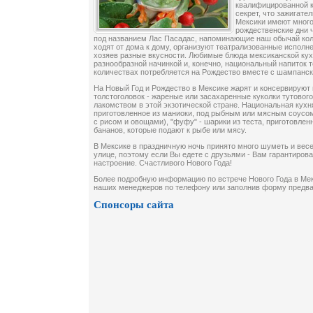
квалифицированной к
секрет, что зажигате
Мексики имеют много
рождественские дни 
под названием Лас Пасадас, напоминающие наш обычай ко
ходят от дома к дому, организуют театрализованные исполне
хозяев разные вкусности. Любимые блюда мексиканской ку
разнообразной начинкой и, конечно, национальный напиток 
количествах потребляется на Рождество вместе с шампанск
На Новый Год и Рождество в Мексике жарят и консервируют
толстоголовок - жареные или засахаренные куколки тутовог
лакомством в этой экзотической стране. Национальная кухня
приготовленное из маниоки, под рыбным или мясным соусом)
с рисом и овощами), "фуфу" - шарики из теста, приготовлен
бананов, которые подают к рыбе или мясу.
В Мексике в праздничную ночь принято много шуметь и весел
улице, поэтому если Вы едете с друзьями - Вам гарантиров
настроение. Счастливого Нового Года!
Более подробную информацию по встрече Нового Года в Мек
наших менеджеров по телефону или заполнив форму предв
Спонсоры сайта