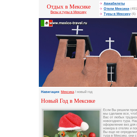
Авиабилеты
Отдых в Мексике
Отели Мексики
(491
Визы и туры в Мексику
Туры в Мексику
(6)
Навигация
:
Мексика
/ новый год
Новый Год в Мексике
Если Вы решили пров
мы сделаем все, чтоб
Вас от любых трудно
новогоднего тура. Н
оформление виз для 
номера в отелях и по
Вы еще не определил
тура в Мексику, они 