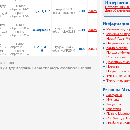
Интерактив
туда
вылет
Оставить отзыв 
15
обратно14-25
тудаSU259
Дать объявление
1, 2, 3, 4, 7
2110
Заказ
 туда
прилет
обратноSU250
35
обратно17-55
Информация 
туда
вылет
00
обратно20-40
тудаLH3189
Регионы и куро
ежедневно
2110
Заказ
 туда
прилет
обратноLH3188
Мексика в цифр
50
обратно22-45
Новый Год в Ме
Недвижимость 
ет
вылет
7-15
обратно21-15
1, 2, 3, 4, 5,
тудаAF2545
Карта Мексики
1000
Заказ
ет
прилет
6
обратноAF2544
Погода в Мекси
6-25
обратно21-45
Развлечения
Достопримечат
 местное)
Новости
в у.е. туда и обратно, не включая сборы аэропортов и налоги.
Подписаться на
Туры в другие 
Туристические
Регионы Ме
Акапулько
Икстапа
Косумель
Масатлан
Пуэрто Морело
Сан Хосе Де Ка
Плайа дель Ка