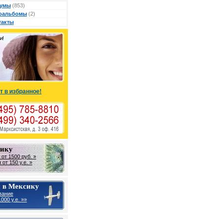
умы
(853)
оальбомы
(2)
такты
т в избранное!
сику
от 1500 руб. »
от 150 у.е. »
 в Мексику
вание
000 у.е. »»