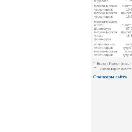
анджелес
москва-мехико
вылет 
через париж
10-
мехико-москва
прилет
через париж
18-
москва-мехико
через
вылет 
франкфурт
07-
мехико-москва
прилет
через
18-
франкфурт
осква-мехико
выл
через париж
туда0
мехико-москва
прил
через париж
туда1
*
- Вылет / Прилет (время
**
- Указан тариф билета 
Спонсоры сайта