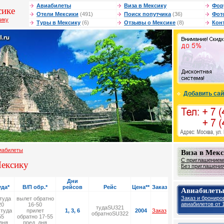
Авиабилеты
Виза в Мексику
Фор
сике
Отели Мексики
(491)
Поиск попутчика
(36)
Фот
сику
Туры в Мексику
(6)
Отзывы о Мексике
(8)
Кон
Добавить сай
иабилеты
Виза в Мек
С приглашением 
Мексику
Без приглашения 
Дни
уда*
В/П обр.*
рейсов
Рейс
Цена**
Заказ
Авиабилеты
Заказ и брониро
туда
вылет обратно
авиабилетов от 1
20
16-50
тудаSU321
 туда
прилет
1, 3, 6
2004
Заказ
обратноSU322
55
обратно 17-55
дня
пред. дня