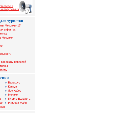
об отеле »
 о попутчике »
для туристов
рты Мексики (13)
ах и фактах
ксике
в Мексике
ке
ельности
 рассылку новостей
страны
 сайты
ксики
Велакрус
Канкун
Лос Кабос
Мехико
с
Пуэрто Вальярта
бо
Ривьера-Майя
рмен