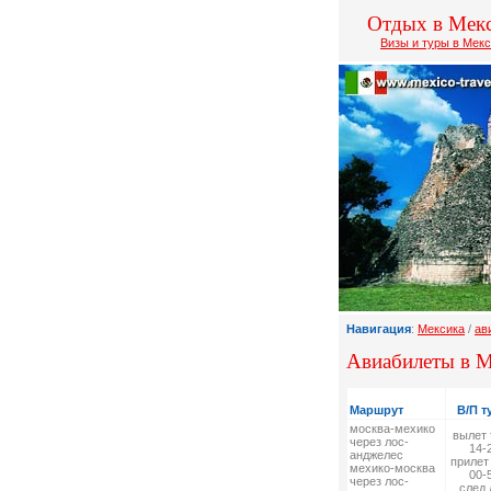
Отдых в Мек
Визы и туры в Мек
Навигация
:
Мексика
/
ав
Авиабилеты в 
Маршрут
В/П т
москва-мехико
вылет 
через лос-
14-
анджелес
прилет
мехико-москва
00-
через лос-
след.