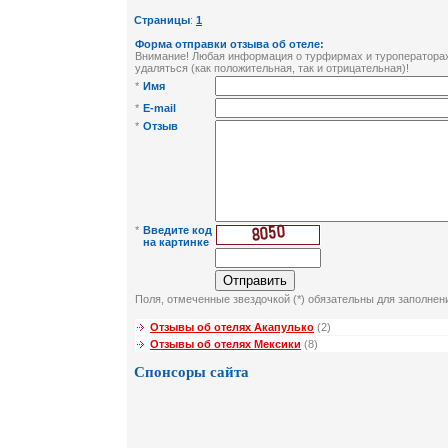
Страницы
:
1
Форма отправки отзыва об отеле:
Внимание! Любая информация о турфирмах и туроператорах 
удаляться (как положительная, так и отрицательная)!
*
Имя
*
E-mail
*
Отзыв
*
Введите код
на картинке
Поля, отмеченные звездочкой (*) обязательны для заполнен
Отзывы об отелях Акапулько
(2)
Отзывы об отелях Мексики
(8)
Спонсоры сайта