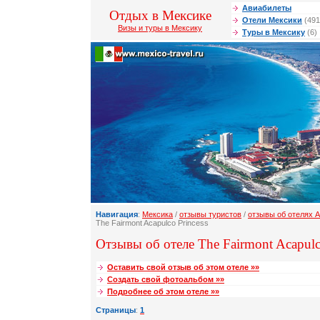
Авиабилеты
Отдых в Мексике
Отели Мексики
(491
Визы и туры в Мексику
Туры в Мексику
(6)
Навигация
:
Мексика
/
отзывы туристов
/
отзывы об отелях 
The Fairmont Acapulco Princess
Отзывы об отеле The Fairmont Acapulco
Оставить свой отзыв об этом отеле »»
Создать свой фотоальбом »»
Подробнее об этом отеле »»
Страницы
:
1