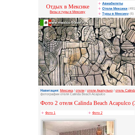
Авиабилеты
Отдых в Мексике
Отели Мексики
(491
Визы и туры в Мексику
Туры в Мексику
(6)
Навигация
:
Мексика
/
отели
/
отели Акапулько
/
отель Calind
фотографии отеля Calinda Beach Acapulco
Фото 2 отеля Calinda Beach Acapulco (
Фото 1
Фото 2