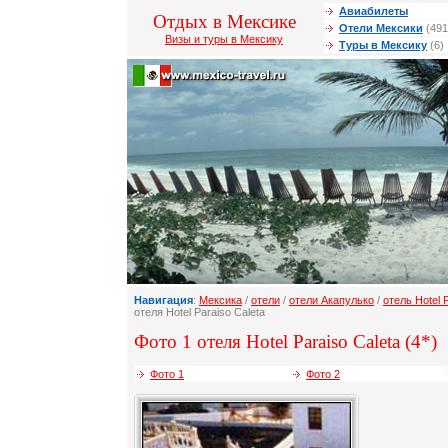
Авиабилеты
Отдых в Мексике
Отели Мексики
(491
Визы и туры в Мексику
Туры в Мексику
(6)
Навигация
:
Мексика
/
отели
/
отели Акапулько
/
отель Hotel 
отеля Hotel Paraiso Caleta
Фото 1 отеля Hotel Paraiso Caleta (4*)
Фото 1
Фото 2