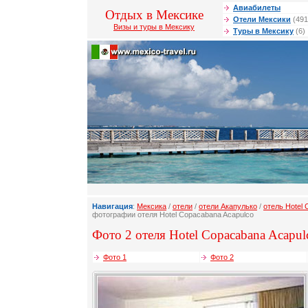
Авиабилеты
Отдых в Мексике
Отели Мексики
(491
Визы и туры в Мексику
Туры в Мексику
(6)
Навигация
:
Мексика
/
отели
/
отели Акапулько
/
отель Hotel
фотографии отеля Hotel Copacabana Acapulco
Фото 2 отеля Hotel Copacabana Acapul
Фото 1
Фото 2