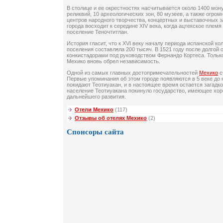
В столице и ее окрестностях насчитывается около 1400 мон
реликвий, 10 археологических зон, 80 музеев, а также огром
центров народного творчества, концертных и выставочных з
города восходит к середине XIV века, когда ацтекское плем
поселение Теночтитлан.
История гласит, что к XVI веку началу периода испанской ко
поселения составляла 200 тысяч. В 1521 году после долгой 
конкистадорами под руководством Фернандо Кортеса. Только 
Мехико вновь обрел независимость.
Одной из самых главных достопримечательностей
Мехико
с
Первые упоминания об этом городе появляются в 5 веке до н.
покидают Теотиуакан, и в настоящее время остается загадко
население Теотиуакана покинуло государство, имеющее хо
дальнейшего развития.
Отели Мехико
(117)
Отзывы об отелях Мехико
(2)
Спонсоры сайта