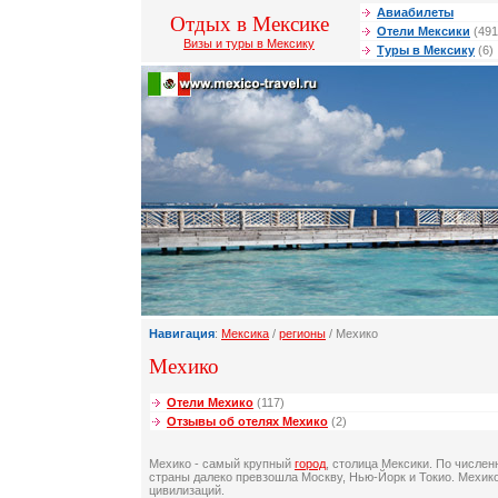
Авиабилеты
Отдых в Мексике
Отели Мексики
(491
Визы и туры в Мексику
Туры в Мексику
(6)
Навигация
:
Мексика
/
регионы
/ Мехико
Мехико
Отели Мехико
(117)
Отзывы об отелях Мехико
(2)
Мехико - самый крупный
город
, столица Мексики. По числен
страны далеко превзошла Москву, Нью-Йорк и Токио. Мехико
цивилизаций.